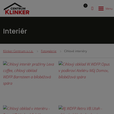
0
Interiér
Klinker Centrum s.r.o.
Fotogalerie
Cihlové interiéry