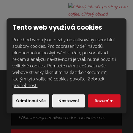
Tento web využívá cookies
Pro chod webu jsou nezbytně aktivovány esenciální
soubory cookies. Pro zobrazení videí, návodů,
plnohodnotné poskytování služeb, personalizaci
reklam a analýzu návštěvnosti je však nutné povolit i
volitelné cookies. Pomozte nám zlepšovat naše
webové stránky kliknutím na tlačítko "Rozumím",
kterým tyto volitelné cookies povolíte.
Zobrazit
podrobnosti
Chcete dostávat novinky z naší nabídky
první?
Odmítnout vše
Nastavení
Rozumím