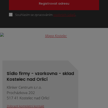
Registrovat adresu
Souhlasím se zpracováním
osobních údajů
.
Formulář
se
nepodařilo
odeslat.
Sídlo firmy - vzorkovna - sklad
Kostelec nad Orlicí
Klinker Centrum s.r.o.
Procházkova 202
517 41 Kostelec nad Orlicí
Zobrazit kompletní kontakt