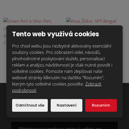
Tento web využívá cookies
Pro chod webu jsou nezbytně aktivovány esenciální
soubory cookies. Pro zobrazení videí, návodů,
plnohodnotné poskytování služeb, personalizaci
reklam a analýzu návštěvnosti je však nutné povolit i
volitelné cookies. Pomozte nám zlepšovat naše
webové stránky kliknutím na tlačítko "Rozumím",
kterým tyto volitelné cookies povolíte.
Zobrazit
podrobnosti
Chcete dostávat novinky z naší nabídky
Odmítnout vše
Nastavení
Rozumím
první?