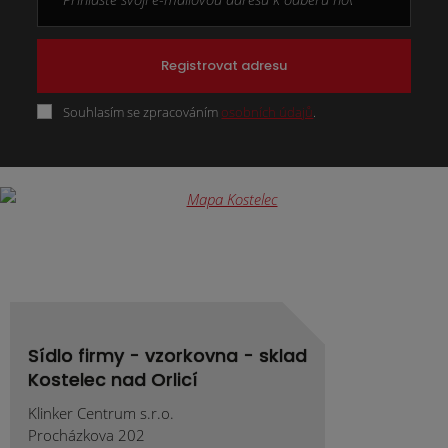
Registrovat adresu
Souhlasím se zpracováním
osobních údajů
.
Formulář
se
nepodařilo
odeslat.
Sídlo firmy - vzorkovna - sklad
Kostelec nad Orlicí
Klinker Centrum s.r.o.
Procházkova 202