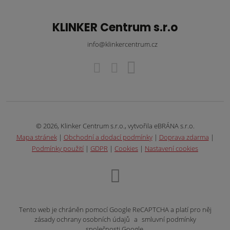
KLINKER Centrum s.r.o
info@klinkercentrum.cz
© 2026, Klinker Centrum s.r.o., vytvořila eBRÁNA s.r.o.
Mapa stránek
|
Obchodní a dodací podmínky
|
Doprava zdarma
|
Podmínky použití
|
GDPR
|
Cookies
|
Nastavení cookies
Tento web je chráněn pomocí Google ReCAPTCHA a platí pro něj
zásady ochrany osobních údajů
a
smluvní podmínky
společnosti Google.