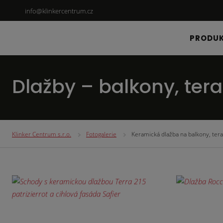
info@klinkercentrum.cz
PRODU
Dlažby – balkony, ter
Klinker Centrum s.r.o.
Fotogalerie
Keramická dlažba na balkony, ter