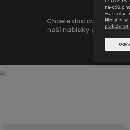
Pro chod web
návodů, plno
však nutné p
Chcete dostávat novinky
kliknutím na 
podrobnosti
naší nabídky první?
Odmí