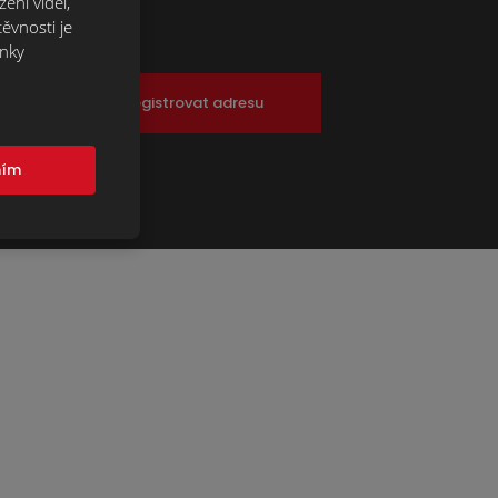
ení videí,
ěvnosti je
ánky
Registrovat adresu
mím