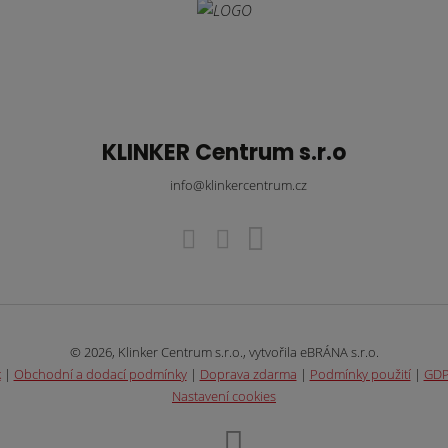
KLINKER Centrum s.r.o
info@klinkercentrum.cz
© 2026, Klinker Centrum s.r.o., vytvořila eBRÁNA s.r.o.
k
|
Obchodní a dodací podmínky
|
Doprava zdarma
|
Podmínky použití
|
GD
Nastavení cookies