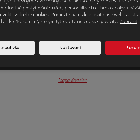
u jsou nezbytně aktivovány esenciální soubory cookies. Pro zobraz
hodnotné poskytování služeb, personalizaci reklam a analýzu návšt
ovolit i volitelné cookies. Pomozte nám zlepšovat naše webové str
 z
tlačítko "Rozumím", kterým tyto volitelné cookies povolíte.
Zobrazit
Souhlasím se zpracováním
osobních údajů
.
tnout vše
Nastavení
Rozu
Formulář
se
nepodařilo
odeslat.