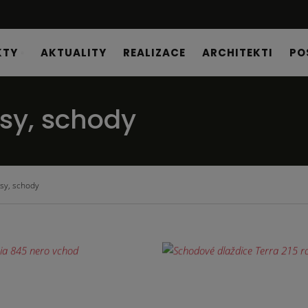
KTY
AKTUALITY
REALIZACE
ARCHITEKTI
PO
asy, schody
asy, schody