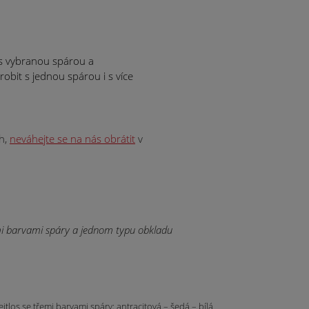
 s vybranou spárou a
bit s jednou spárou i s více
h,
neváhejte se na nás obrátit
v
los se třemi barvami spáry: antracitová – šedá – bílá