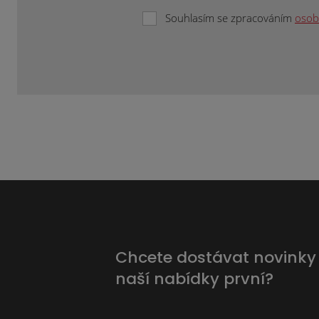
Souhlasím se zpracováním
osob
Formulář
se
nepodařilo
odeslat.
Chcete dostávat novinky
naší nabídky první?