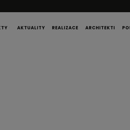
KTY
AKTUALITY
REALIZACE
ARCHITEKTI
PO
zace
spárami. Naše textury dopomohou k co