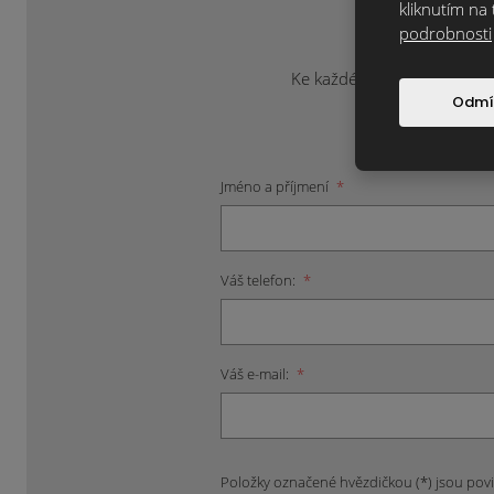
kliknutím na 
podrobnosti
Ke každému projektu přistup
Odmí
Jméno a příjmení
*
Váš telefon:
*
Váš e-mail:
*
Položky označené hvězdičkou (*) jsou pov