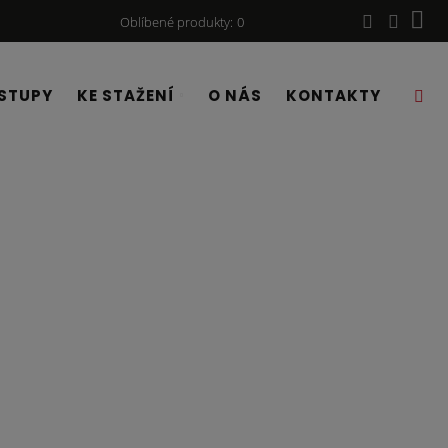
Oblíbené produkty
0
STUPY
KE STAŽENÍ
O NÁS
KONTAKTY