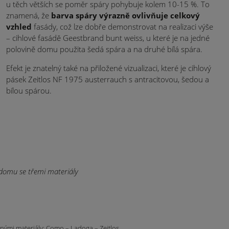
u těch větších se poměr spáry pohybuje kolem 10-15 %. To
znamená, že
barva spáry výrazně ovlivňuje celkový
vzhled
fasády, což lze dobře demonstrovat na realizaci výše
– cihlové fasádě Geestbrand bunt weiss, u které je na jedné
polovině domu použita šedá spára a na druhé bílá spára.
Efekt je znatelný také na přiložené vizualizaci, které je cihlový
pásek Zeitlos NF 1975 austerrauch s antracitovou, šedou a
bílou spárou.
nými materiály: Como – Ladoga – Zeitlos