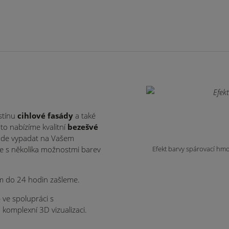
stínu
cihlové fasády
a také
o nabízíme kvalitní
bezešvé
bude vypadat na Vašem
íme s několika možnostmi barev
Efekt barvy spárovací hmot
m do 24 hodin zašleme.
e
ve spolupráci s
 komplexní 3D vizualizaci.