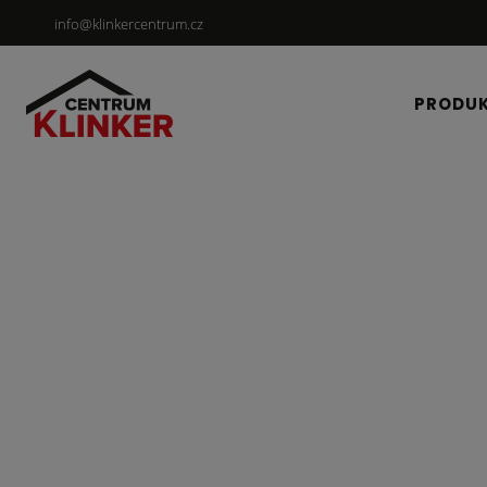
info@klinkercentrum.cz
PRODU
Textury pro vizuali
Porovnejte na fasádě různé barvy materiálu s různými 
nejrealističtější vizualizaci.