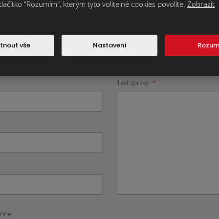
tlačítko "Rozumím", kterým tyto volitelné cookies povolíte.
Zobrazit
cihel a obkladových pásků.
ujeme individuálně, protože každý je originál. Kontaktujte nás tak, j
E-mailem na
info@klinkercentrum.cz
nebo přes kontaktní formulář
tnout vše
Nastavení
Rozu
Text zprávy
*
inné.