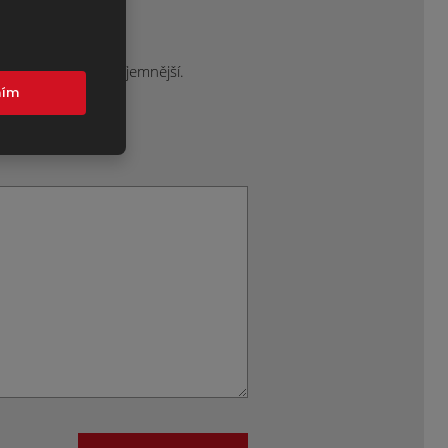
ak je vám to nejpříjemnější.
.
mím