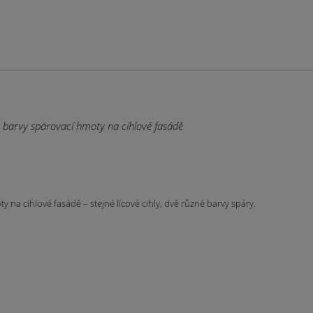
y na cihlové fasádě – stejné lícové cihly, dvě různé barvy spáry.