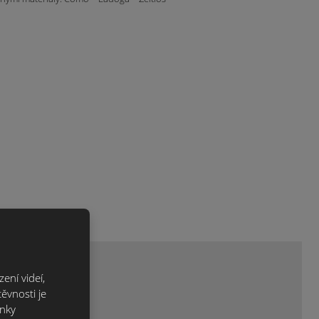
ení videí,
ěvnosti je
ánky