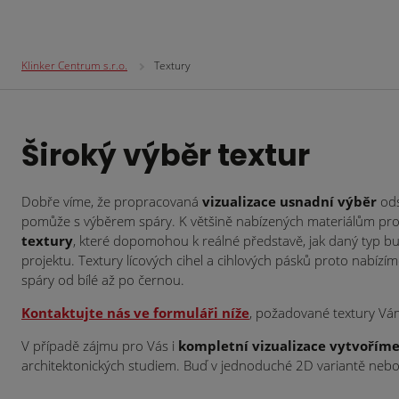
Klinker Centrum s.r.o.
Textury
Široký výběr textur
Dobře víme, že propracovaná
vizualizace usnadní výběr
od
pomůže s výběrem spáry. K většině nabízených materiálům prot
textury
, které dopomohou k reálné představě, jak daný typ 
projektu. Textury lícových cihel a cihlových pásků proto nabíz
spáry
od bílé až po černou.
Kontaktujte nás ve formuláři níže
, požadované textury Vá
V případě zájmu pro Vás i
kompletní vizualizace
vytvořím
architektonických studiem. Buď v jednoduché 2D variantě nebo