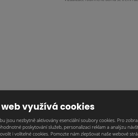
 web využívá cookies
u jsou nezbytně aktivovány esenciální soubory cookies. Pro zobraz
hodnotné poskytování služeb, personalizaci reklam a analýzu návšt
ovolit i volitelné cookies. Pomozte nám zlepšovat naše webové str
Spolupracujte s největším dodavatelem