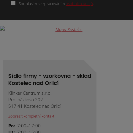
Souhlasím se zpracováním
osobních údajů
.
Formulář
se
nepodařilo
odeslat.
Sídlo firmy - vzorkovna - sklad
Kostelec nad Orlicí
Klinker Centrum s.r.o.
Procházkova 202
517 41 Kostelec nad Orlicí
Zobrazit kompletní kontakt
Po:
7:00–17:00
Út:
7:00–16:00