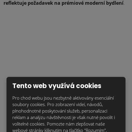
reflektuje požadavek na prémiové moderní bydlení
.
Použité materiály:
Tento web využívá cookies
Pro chod webu jsou nezbytně aktivovány esenciální
soubory cookies. Pro zobrazení videí, návodů,
plnohodnotné poskytování služeb, personalizaci
reklam a analýzu návštěvnosti je však nutné povolit i
KLINKER PÁSEK NFP.červený (01)
volitelné cookies. Pomozte nám zlepšovat naše
PTPR00146
webové stránky kliknutím na tlačítko "Rozumím",