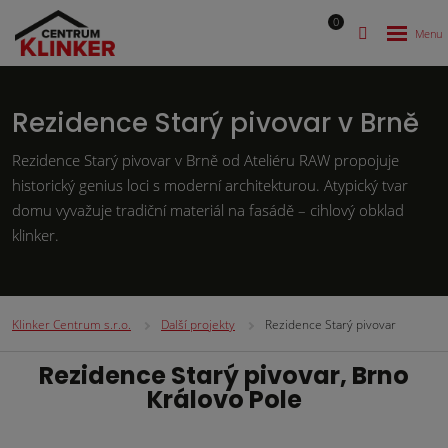
0
Rezidence Starý pivovar v Brně
Rezidence Starý pivovar v Brně od Ateliéru RAW propojuje
historický genius loci s moderní architekturou. Atypický tvar
domu vyvažuje tradiční materiál na fasádě – cihlový obklad
klinker.
Klinker Centrum s.r.o.
Další projekty
Rezidence Starý pivovar
Rezidence Starý pivovar, Brno
Královo Pole