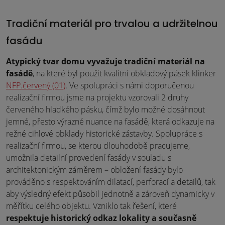
Tradiční materiál pro trvalou a udržitelnou
fasádu
Atypický tvar domu vyvažuje tradiční materiál na
fasádě
, na které byl použit kvalitní obkladový pásek klinker
NFP.červený (01)
. Ve spolupráci s námi doporučenou
realizační firmou jsme na projektu vzorovali 2 druhy
červeného hladkého pásku, čímž bylo možné dosáhnout
jemné, přesto výrazné nuance na fasádě, která odkazuje na
režné cihlové obklady historické zástavby. Spolupráce s
realizační firmou, se kterou dlouhodobě pracujeme,
umožnila detailní provedení fasády v souladu s
architektonickým záměrem – obložení fasády bylo
prováděno s respektováním dilatací, perforací a detailů, tak
aby výsledný efekt působil jednotně a zároveň dynamicky v
měřítku celého objektu. Vzniklo tak řešení, které
respektuje historický odkaz lokality a současně